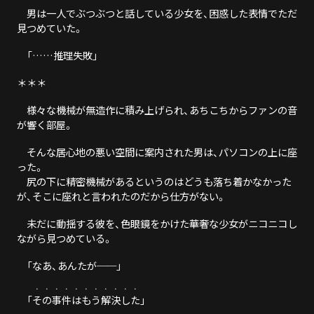
男は一人でぶつぶつと話している少女を、困惑した表情でただ
見つめていた。
「……推理失敗」
＊＊＊
様々な機械が無造作に積み上げられ、あちこちからファンの音
が響く部屋。
そんな居心地の悪い空間に案内された男は、パソコンの上に座
った。
尻の下に精密機械があるというのはどうも落ち着かなかった
が、そこに座れと言われたのだから仕方がない。
未だに動揺する彼を、色眼鏡をかけた華奢な少女がニコニコし
ながら見つめている。
「なあ、あんたが──」
・・・・・・・・・・・
「
その事件はもう解決した
」