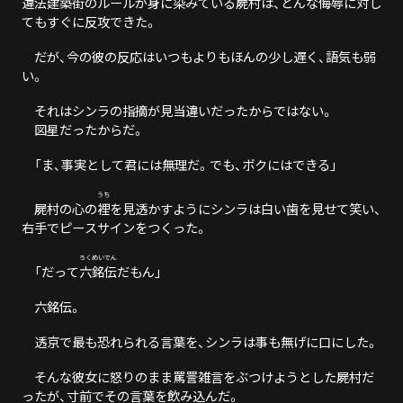
違法建築街
のルールが身に染みている屍村は、どんな侮辱に対し
てもすぐに反攻できた。
だが、今の彼の反応はいつもよりもほんの少し遅く、語気も弱
い。
それはシンラの指摘が見当違いだったからではない。
図星だったからだ。
「ま、事実として君には無理だ。でも、ボクにはできる」
うち
屍村の心の
裡
を見透かすようにシンラは白い歯を見せて笑い、
右手でピースサインをつくった。
ろくめいでん
「だって
六銘伝
だもん」
六銘伝。
透京で最も恐れられる言葉を、シンラは事も無げに口にした。
そんな彼女に怒りのまま罵詈雑言をぶつけようとした屍村だ
ったが、寸前でその言葉を飲み込んだ。