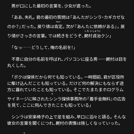
男が口にした最初の言葉を、少女が遮った。
「ああ、失礼。君の最初の質問は『あんたがシンラ・カギカゼな
true
のか？』だった。戻り値は
肯定
。次が『あんたに依頼がある』。戻
しむら
じょうじ
り値がさっきの言葉。では続きをどうぞ、
屍村
貞治
クン」
「なっ……どうして、俺の名前を！」
不意に自分の名前を呼ばれ、パソコンに座る男──屍村は目を
丸くした。
「ボクは探偵だから何でも知っている。一時間前、君が区役所
に駆け込んだことも知っている。だけど何の解決にもならず途
方に暮れていたことも知っている。そこでたまたまホログラム
ウチ
サイネージに映された
シンラ探偵事務所
の『着手金無料』の広告
を見て、ここに飛んできたことも知っている」
シンラは安楽椅子の上で足を組み、早口に滔々と語る。そんな
彼女の言葉を聞くにつれ、屍村の表情は険しくなっていった。
つ