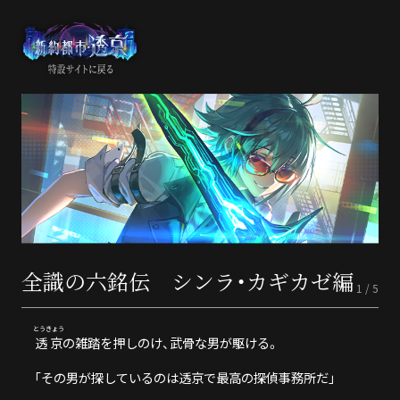
全識の六銘伝 シンラ・カギカゼ編
1 / 5
とうきょう
透京
の雑踏を押しのけ、武骨な男が駆ける。
「その男が探しているのは透京で最高の探偵事務所だ」