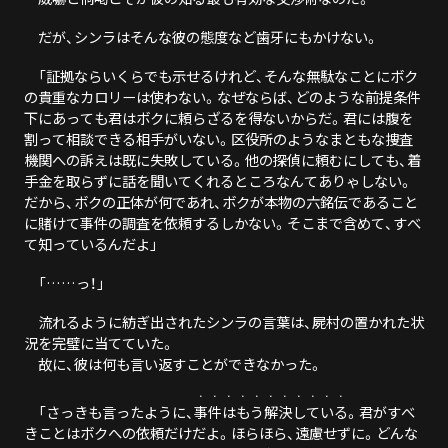
だが、シンラはそんな彼の態度など歯牙にもかけない。
「証拠ならいくらでも示せるけれど、そんな無駄なことにボク
の貴重なカロリーは使わない。なぜならば、どのような前提条件
下にあっても君はボクに頼らざるを得ないからだ。君には腹を
割って相談できる相手がいない。区役所のようなまともな捜査
機関への訴えは既に失敗している。他の探偵に頼むにしても、着
手金を取らずに話を聞いてくれるところなんてありゃしない。
だから、ボクの正体が何であれ、ボクが本物の六銘伝であること
に賭けて事件の調査を依頼するしかない。そこまで含めて、すべ
て知っているんだよ」
「……っ！」
流れるように紡ぎ出されたシンラの言葉は、屍村の置かれた状
況を完璧に当てていた。
故に、彼は何も言い返すことができなかった。
・・・・・・・・・・・
「さっきも言ったように、
事件はもう解決している
。君がすべ
きことはボクへの依頼だけだよ。ほらほら、遠慮せずに。どんな