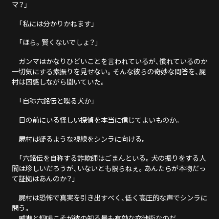
マ？」
「私には分かりかねます」
「ほら。賢くないでしょ？」
ガンマはかなりひどいことを言われているが、慣れているのか
一切気にする素振りを見せない。そんな彼らの奇妙な問答を、屍
村は困惑しながら聞いていた。
「自称六銘伝と喋る犬か」
目の前にいる怪しい探偵を本当に信じてよいものか。
屍村は疑るような視線をシンラに向ける。
「六銘伝を自称する詐欺師はごまんといる。犬の振りをする人
間は珍しいだろうが、いないとも限らねぇ。あんたらが本物だっ
て証拠はあんのか？」
屍村は恐怖で真実を引き出すべく、低く高圧的な声でシンラに
問う。
威嚇と恫喝こそが彼の知る最も有効な交渉術なのだ。