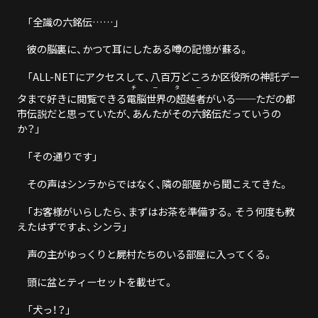
「全識の六銘伝……」
彼の脳裏に、かつて耳にしたある噂の記憶が蘇る。
「ALL-NETにアクセスして、八百万どころか区役所の神託デー
チーター
タまで好きに閲覧できる
電脳世界の超越者
がいる──ただの都
市伝説だと思っていたが、あんたがその六銘伝だっていうの
か？」
「その通りです」
その声はシンラからではなく、隣の部屋から聞こえてきた。
「お客様がいらしたら、まずはお茶を準備する。そう何度も教
えたはずですよ、シンラ」
声の主がゆっくりと屍村たちのいる部屋に入ってくる。
頭に盆とティーセットを載せて。
「犬っ！？」