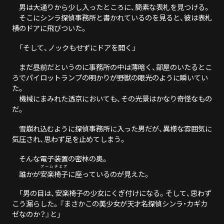
男は大通りから少し入ったところに、簡素な表札を見つける。
そこにシンラ探偵事務所と書かれているのを見ると、彼は表札
横のドアに飛びついた。
「そして、ノックもせずにドアを開く」
まだ昼前だというのに事務所の中は薄暗く、部屋のいたるとこ
ろでパイロットランプの明かりが野獣の眼光のように瞬いてい
た。
機械にまみれた透京においても、その光景はかなり奇怪なもの
だ。
雪崩れ込むように探偵事務所に入った男だが、異様な雰囲気に
気圧され、思わず足を止めてしまう。
そんな電子装置の密林の奥。
アームチェア
誰かが
安楽椅子
に座っているのが見えた。
「男の目は、安楽椅子の少女にくぎ付けになる。そして、思わず
こう漏らした。『まさかこの美少女が天才名探偵シンラ・カギカ
ゼなのか？』と」