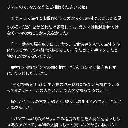
・
・
・
り
ま
す
ので、なんなりとご相談くださいませ」
そう言って深々とお辞儀をするガンマを、屍村はまじまじと見
アニマルドロイド
つめる。だが、彼がどれだけ観察しても、ガンマは
機械動物
では
なく本物の犬にしか見えなかった。
「……動物の脳を取り出し、代わりに受信機を入れて生体を義
体化するサイバネ技術があるらしい。見た目じゃ手術をしたと
絶対に分からないそうだ」
屍村は不意にガンマの頭を掴む。だが、ガンマは驚きもせず
に、じっとしたままだ。
「その技術を使えば、生き物の体を離れた場所から操作できる
って話だが……この犬もどこかで人間が操ってるのか？」
屍村がシンラの方を見遣ると、彼女は肩をすくめて大げさな呆
れ顔を返した。
「ガンマは本物の犬だよ。この程度の知性を人間と勘違いしち
ゃあダメだって。本物の人間はもっと賢いんだから。ね、ガン