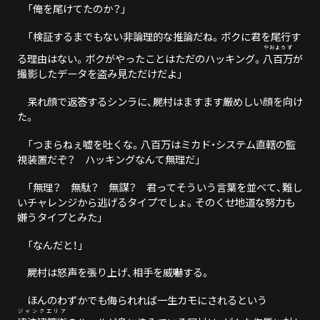
「俺を
尾
けてたのか？」
「検証するまでもない非論理的な推論だね。ボクに君を尾行す
やおよろず
る理由はない。ボクがやったことはただのハッキング。
八百万
が
撮影したデータを盗み見ただけだよ」
呆れ顔で返答するシンラに、屍村はますます厳めしい顔を向け
た。
「つまらねぇ嘘を吐くな。八百万はミカド・システム直轄の監
視装置だぞ？ ハッキングなんて無理だ」
「無理？ 無駄？ 無謀？ 君ってそういう言葉を並べて、難し
いチャレンジから逃げるタイプでしょ。そのくせ地道な努力も
嫌うタイプとみた」
「なんだと！」
屍村は怒声を張り上げ、相手を威嚇する。
ほんのわずかでも侮られれば一生カモにされるという
ジャンクエリア