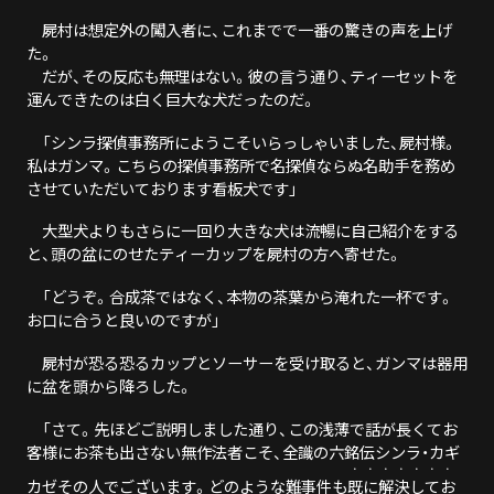
屍村は想定外の闖入者に、これまでで一番の驚きの声を上げ
た。
だが、その反応も無理はない。彼の言う通り、ティーセットを
運んできたのは白く巨大な犬だったのだ。
「シンラ探偵事務所にようこそいらっしゃいました、屍村様。
私はガンマ。こちらの探偵事務所で名探偵ならぬ名助手を務め
させていただいております看板犬です」
大型犬よりもさらに一回り大きな犬は流暢に自己紹介をする
と、頭の盆にのせたティーカップを屍村の方へ寄せた。
「どうぞ。合成茶ではなく、本物の茶葉から淹れた一杯です。
お口に合うと良いのですが」
屍村が恐る恐るカップとソーサーを受け取ると、ガンマは器用
に盆を頭から降ろした。
「さて。先ほどご説明しました通り、この浅薄で話が長くてお
客様にお茶も出さない無作法者こそ、全識の六銘伝シンラ・カギ
・
・
・
・
・
・
・
カゼその人でございます。どのような難事件も
既
に
解
決
し
て
お